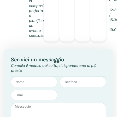
D'Azeglio
la
-
93/A
composizione
12:3
Parma
perfetta
/
o
15:3
pianificare
-
un
19:0
evento
speciale.
Scrivici un messaggio
Compila il modulo qui sotto, ti risponderemo al più
presto