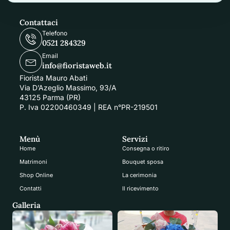
Contattaci
Telefono
0521 284329
Email
info@fioristaweb.it
Fiorista Mauro Abati
Via D’Azeglio Massimo, 93/A
43125 Parma (PR)
P. Iva 02200460349 | REA n°PR-219501
Menù
Servizi
Home
Consegna o ritiro
Matrimoni
Bouquet sposa
Shop Online
La cerimonia
Contatti
Il ricevimento
Galleria